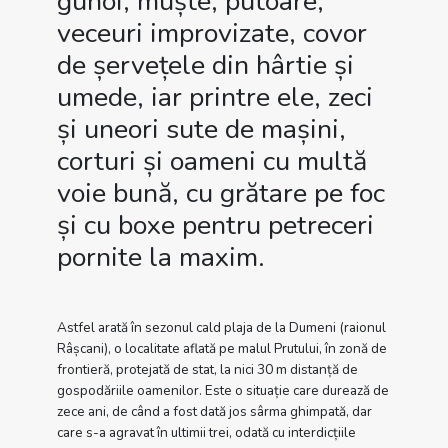
gunoi, muște, putoare,
veceuri improvizate, covor
de șervețele din hârtie și
umede, iar printre ele, zeci
și uneori sute de mașini,
corturi și oameni cu multă
voie bună, cu grătare pe foc
și cu boxe pentru petreceri
pornite la maxim.
Astfel arată în sezonul cald plaja de la Dumeni (raionul
Râșcani), o localitate aflată pe malul Prutului, în zonă de
frontieră, protejată de stat, la nici 30 m distanță de
gospodăriile oamenilor. Este o situație care durează de
zece ani, de când a fost dată jos sârma ghimpată, dar
care s-a agravat în ultimii trei, odată cu interdicțiile