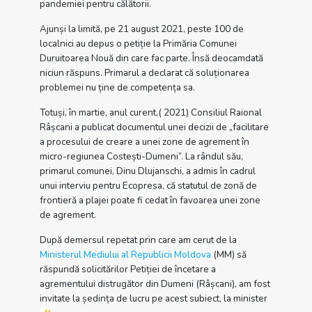
pandemiei pentru călătorii.
Ajunși la limită, pe 21 august 2021, peste 100 de
localnici au depus o petiție la Primăria Comunei
Duruitoarea Nouă din care fac parte. Însă deocamdată
niciun răspuns. Primarul a declarat că soluționarea
problemei nu ține de competența sa.
Totuși, în martie, anul curent,( 2021) Consiliul Raional
Râșcani a publicat documentul unei decizii de „facilitare
a procesului de creare a unei zone de agrement în
micro-regiunea Costești-Dumeni”. La rândul său,
primarul comunei, Dinu Dlujanschi, a admis în cadrul
unui interviu pentru Ecopresa, că statutul de zonă de
frontieră a plajei poate fi cedat în favoarea unei zone
de agrement.
După demersul repetat prin care am cerut de la
Ministerul Mediului al Republicii Moldova
(MM) să
răspundă solicitărilor Petiției de încetare a
agrementului distrugător din Dumeni (Râșcani), am fost
invitate la ședința de lucru pe acest subiect, la minister