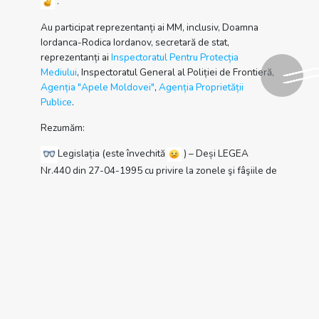
.
Au participat reprezentanți ai MM, inclusiv, Doamna
Iordanca-Rodica Iordanov, secretară de stat,
reprezentanți ai
Inspectoratul Pentru Protecția
Mediului
, Inspectoratul General al Poliției de Frontieră,
Agenția "Apele Moldovei"
,
Agenția Proprietății
Publice
.
Rezumăm:
Legislația (este învechită
) – Deși LEGEA
Nr.440 din 27-04-1995 cu privire la zonele şi fâşiile de
protecţie a apelor râurilor şi bazinelor de apă spune că
activitățile de agrement sunt interzise, au fost păreri că
este o lege învechită. Limitarea accesului turiștilor în
zonă nu a fost susținută.
Statutul (nu-i clar cine răspunde de gestionarea
zonei): Încă nu este o claritate cui aparține teritoriul și
cine are obligația să-l gestioneze. Istoria e foarte lungă
și încurcată. Au fost date indicații să se clarifice
problema și să se atribuie un statut clar zonei până la