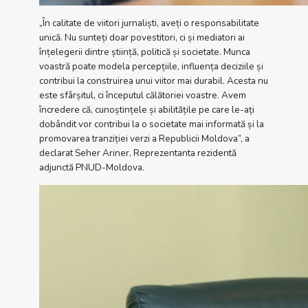
„În calitate de viitori jurnaliști, aveți o responsabilitate
unică. Nu sunteți doar povestitori, ci și mediatori ai
înțelegerii dintre știință, politică și societate. Munca
voastră poate modela percepțiile, influența deciziile și
contribui la construirea unui viitor mai durabil. Acesta nu
este sfârșitul, ci începutul călătoriei voastre. Avem
încredere că, cunoștințele și abilitățile pe care le-ați
dobândit vor contribui la o societate mai informată și la
promovarea tranziției verzi a Republicii Moldova”, a
declarat Seher Ariner, Reprezentanta rezidentă
adjunctă PNUD-Moldova.