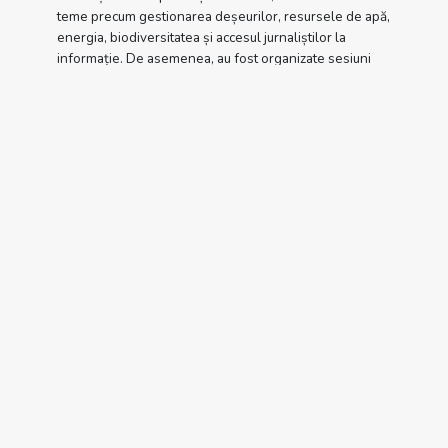
teme precum gestionarea deșeurilor, resursele de apă,
energia, biodiversitatea și accesul jurnaliștilor la
informație. De asemenea, au fost organizate sesiuni
practice dedicate jurnalismului aplicat, în cadrul cărora
participanții au exersat redactarea știrilor, formularea
solicitărilor de informații către instituții publice și
realizarea de materiale video pentru rețelele sociale.