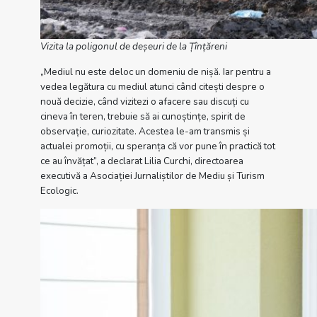
Vizita la poligonul de deșeuri de la Țînțăreni
„Mediul nu este deloc un domeniu de nișă. Iar pentru a
vedea legătura cu mediul atunci când citești despre o
nouă decizie, când vizitezi o afacere sau discuți cu
cineva în teren, trebuie să ai cunoștințe, spirit de
observație, curiozitate. Acestea le-am transmis și
actualei promoții, cu speranța că vor pune în practică tot
ce au învățat”, a declarat Lilia Curchi, directoarea
executivă a Asociației Jurnaliștilor de Mediu și Turism
Ecologic.