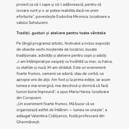
proiect ca să-l sape și să-l adâncească, pentru că
izvoare sunt și s-ar putea reabilita dacă ne unim
eforturile”, povestește Eudochia Mironica, locuitoare a
satului Suhuluceni.
Tradiții, gusturi și ateliere pentru toate vârstele
Pe lângă programul artistic, festivalul a inclus expoziții
de obiecte vechi moștenite de localnici, bucate
tradiționale, activități și ateliere pentru copii și adulți.
„I-am întâmpinat pe oaspeți cu învârtită cu mac, cu halva,
cu stafide și nucă. M-am străduit. Este un eveniment
foarte frumos, oamenii se adună, stau de vorbă, se
apropie unii de alții. Am fost și la prima ediție, iar acum
lumea e mai energică, mai deschisă și dornică să facă
lucruri bune împreună”, a spus Maria Harea, locuitoare
din Coropceni.
„Un eveniment foarte frumos. Mă bucur că se
organizează astfel de întâlniri — lumea se unește”, a
adăugat Valentina Cobîșenco, fostă profesoară din
Ghermănești.