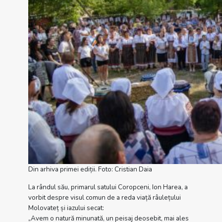
Din arhiva primei ediții. Foto: Cristian Daia
La rândul său, primarul satului Coropceni, Ion Harea, a
vorbit despre visul comun de a reda viață râulețului
Molovateț și iazului secat:
„Avem o natură minunată, un peisaj deosebit, mai ales