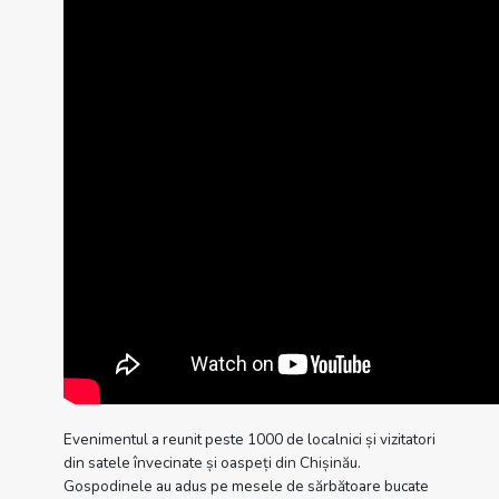
Evenimentul a reunit peste 1000 de localnici și vizitatori
din satele învecinate și oaspeți din Chișinău.
Gospodinele au adus pe mesele de sărbătoare bucate