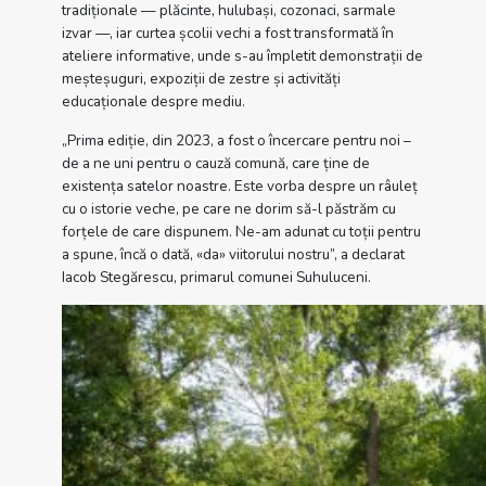
tradiționale — plăcinte, hulubași, cozonaci, sarmale
izvar —, iar curtea școlii vechi a fost transformată în
ateliere informative, unde s-au împletit demonstrații de
meșteșuguri, expoziții de zestre și activități
educaționale despre mediu.
„Prima ediție, din 2023, a fost o încercare pentru noi –
de a ne uni pentru o cauză comună, care ține de
existența satelor noastre. Este vorba despre un râuleț
cu o istorie veche, pe care ne dorim să-l păstrăm cu
forțele de care dispunem. Ne-am adunat cu toții pentru
a spune, încă o dată, «da» viitorului nostru”, a declarat
Iacob Stegărescu, primarul comunei Suhuluceni.