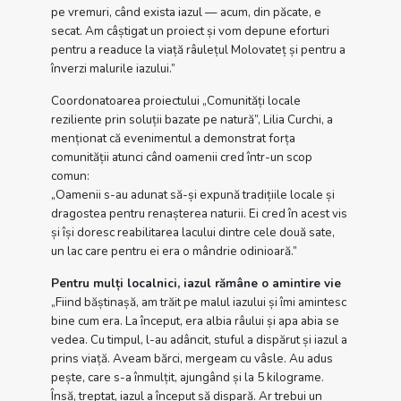
pe vremuri, când exista iazul — acum, din păcate, e
secat. Am câștigat un proiect și vom depune eforturi
pentru a readuce la viață râulețul Molovateț și pentru a
înverzi malurile iazului.”
Coordonatoarea proiectului „Comunități locale
reziliente prin soluții bazate pe natură”, Lilia Curchi, a
menționat că evenimentul a demonstrat forța
comunității atunci când oamenii cred într-un scop
comun:
„Oamenii s-au adunat să-și expună tradițiile locale și
dragostea pentru renașterea naturii. Ei cred în acest vis
și își doresc reabilitarea lacului dintre cele două sate,
un lac care pentru ei era o mândrie odinioară.”
Pentru mulți localnici, iazul rămâne o amintire vie
„Fiind băștinașă, am trăit pe malul iazului și îmi amintesc
bine cum era. La început, era albia râului și apa abia se
vedea. Cu timpul, l-au adâncit, stuful a dispărut și iazul a
prins viață. Aveam bărci, mergeam cu vâsle. Au adus
pește, care s-a înmulțit, ajungând și la 5 kilograme.
Însă, treptat, iazul a început să dispară. Ar trebui un