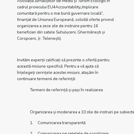
Asociația Jurnaliștilor de Mediu și Turism Ecologic în
cadrul proiecului EU4Accountability„Implicare
comunitară pentru o mai bună guvernare locală”,
finanțat de Uniunea Europeană, solicită oferte privind
organizarea a zece zile de instruire pentru 16
beneficiari din satele Suhuluceni, Ghermănești și
Coropceni, (r. Telenești).
Invităm experții calificați să prezinte o ofertă pentru
această misiune specifică. Pentru a vă ajuta să
înțelegeți cerințele acestei misiuni, atașăm în
continuare termenii de referință:
Termeni de referință și pași în realizarea
Organizarea și moderarea a 10 zile de instruiri pe subiect
1. Comunicarea transparentă
2. Comunicarea pe rețelele de socializare